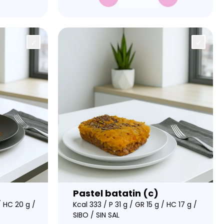
Pastel batatin (c)
/ HC 20 g /
Kcal 333 / P 31 g / GR 15 g / HC 17 g /
SIBO / SIN SAL