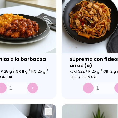
ita a la barbacoa
Suprema con fideo
arroz (c)
 P 28 g / GR 11 g / HC 25 g /
Kcal 322 / P 25 g / GR 12 g
ON SAL
SIBO / CON SAL
-
+
-