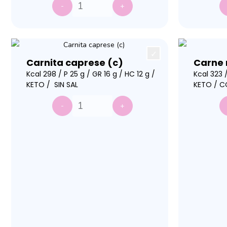
-
+
Carnita caprese (c)
Carne 
Kcal 298 / P 25 g / GR 16 g / HC 12 g /
Kcal 323 /
KETO / SIN SAL
KETO / C
-
+