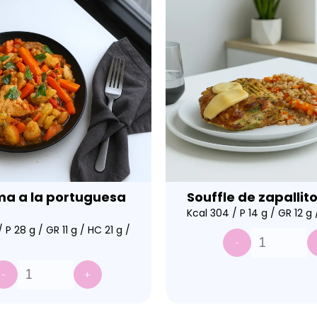
a a la portuguesa
Souffle de zapallito
Kcal 304 / P 14 g / GR 12 g
 P 28 g / GR 11 g / HC 21 g /
-
-
+