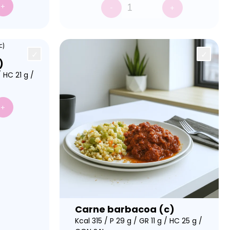
+
-
+
)
/ HC 21 g /
+
Carne barbacoa (c)
Kcal 315 / P 29 g / GR 11 g / HC 25 g /