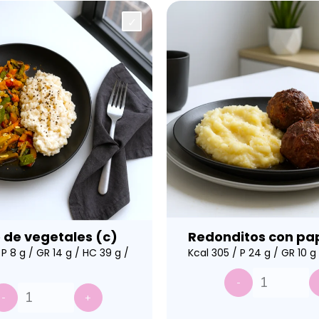
o de vegetales (c)
Redonditos con pa
 P 8 g / GR 14 g / HC 39 g /
Kcal 305 / P 24 g / GR 10 g
-
-
+