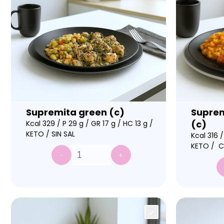
Supremita green (c)
Suprem
(c)
Kcal 329 / P 29 g / GR 17 g / HC 13 g /
KETO / SIN SAL
Kcal 316 /
KETO / C
-
+