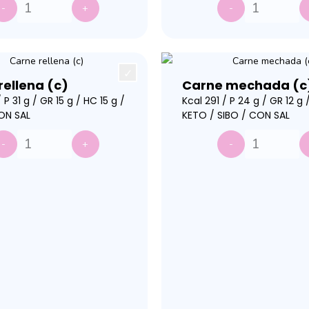
-
+
-
rellena (c)
Carne mechada (c
 P 31 g / GR 15 g / HC 15 g /
Kcal 291 / P 24 g / GR 12 g 
ON SAL
KETO / SIBO / CON SAL
-
+
-