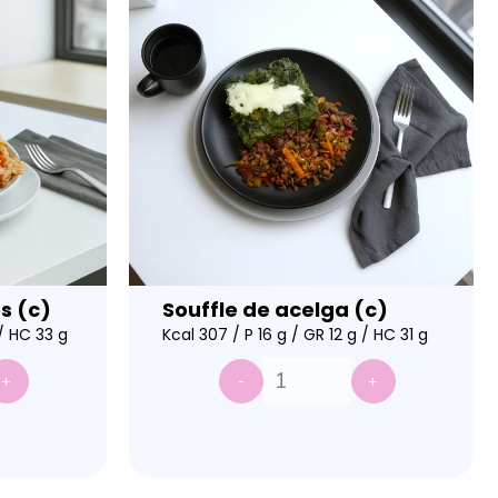
s (c)
Souffle de acelga (c)
 / HC 33 g
Kcal 307 / P 16 g / GR 12 g / HC 31 g
+
-
+