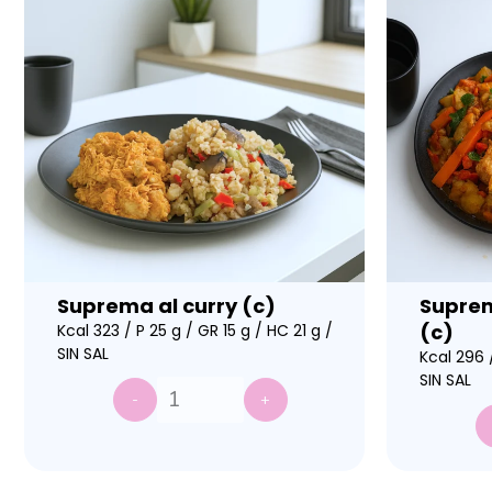
Suprema al curry (c)
Suprem
(c)
Kcal 323 / P 25 g / GR 15 g / HC 21 g /
SIN SAL
Kcal 296 /
SIN SAL
-
+