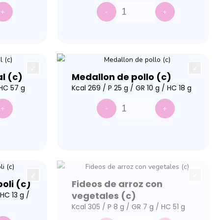
+
-
+
l (c)
Medallon de pollo (c)
 HC 57 g
Kcal 269 / P 25 g / GR 10 g / HC 18 g
+
-
+
li (c)
Fideos de arroz con
vegetales (c)
 HC 13 g /
Kcal 305 / P 8 g / GR 7 g / HC 51 g