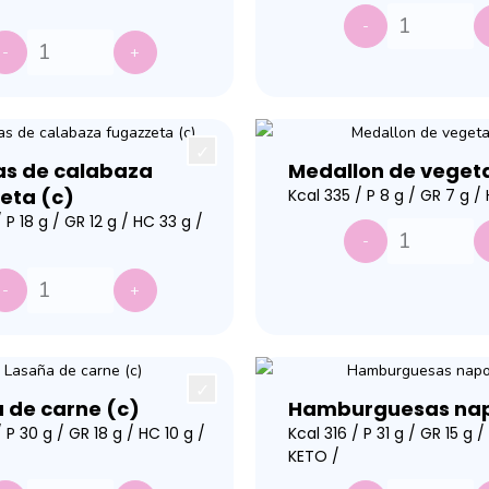
-
-
+
jas de calabaza
Medallon de vegeta
eta (c)
Kcal 335 / P 8 g / GR 7 g /
 P 18 g / GR 12 g / HC 33 g /
-
-
+
 de carne (c)
Hamburguesas napo
 P 30 g / GR 18 g / HC 10 g /
Kcal 316 / P 31 g / GR 15 g /
KETO /