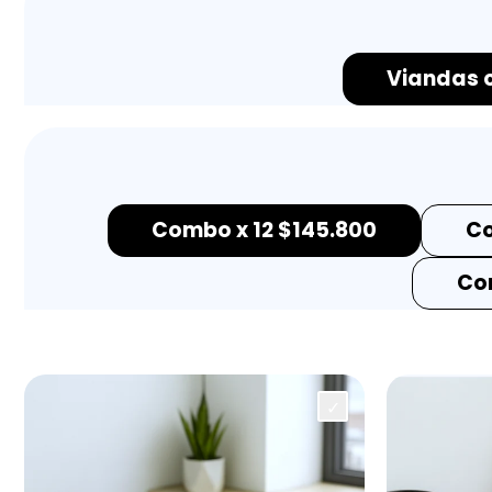
Viandas c
Combo x 12
$
145.800
Co
Co