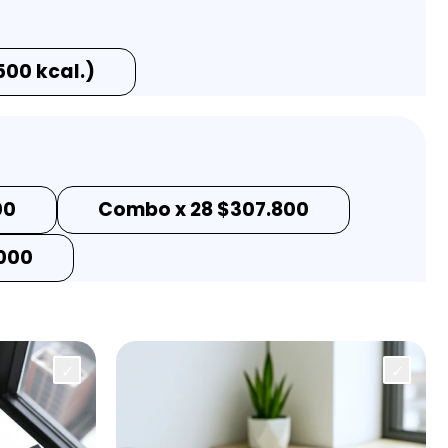
00 kcal.)
00
Combo x 28
$
307.800
000