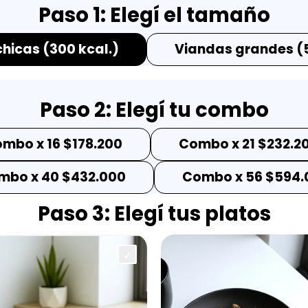
Paso 1: Elegí el tamaño
hicas (300 kcal.)
Viandas grandes (5
Paso 2: Elegí tu combo
mbo x 16
$
178.200
Combo x 21
$
232.2
mbo x 40
$
432.000
Combo x 56
$
594.
Paso 3: Elegí tus platos