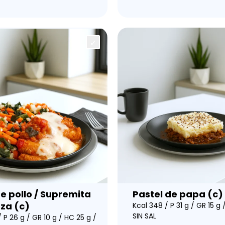
de pollo / Supremita
Pastel de papa (c)
zza (c)
Kcal 348 / P 31 g / GR 15 g 
SIN SAL
/ P 26 g / GR 10 g / HC 25 g /