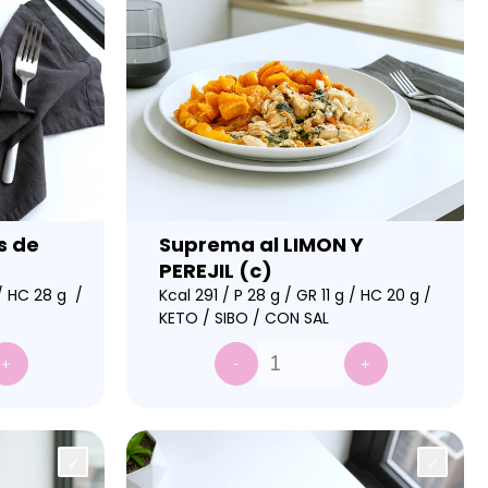
s de
Suprema al LIMON Y
PEREJIL (c)
 / HC 28 g /
Kcal 291 / P 28 g / GR 11 g / HC 20 g /
KETO / SIBO / CON SAL
+
-
+