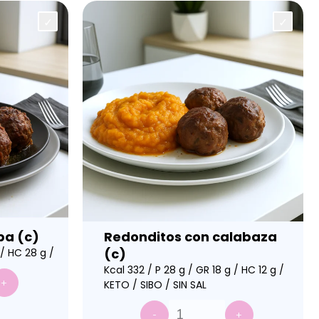
pa (c)
Redonditos con calabaza
(c)
 / HC 28 g /
Kcal 332 / P 28 g / GR 18 g / HC 12 g /
+
KETO / SIBO / SIN SAL
-
+