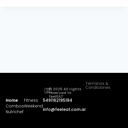
Términos &
Condiciones
© 2025 All rights
reserved to
feelEAT
Home
Fitness
5491162195184
Combos
Weekend
info@feeleat.com.ar
Nutrichef