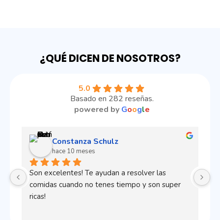
¿QUÉ DICEN DE NOSOTROS?
5.0
Basado en 282 reseñas.
powered by
G
o
o
g
l
e
Constanza Schulz
hace 10 meses
Son excelentes! Te ayudan a resolver las 
mu
comidas cuando no tenes tiempo y son super 
sa
ricas!