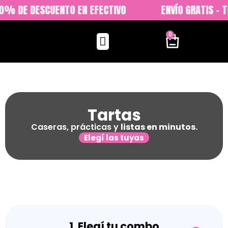
% DE DESCUENTO EN EFECTIVO
ENVÍO GRATIS - T
0
Tartas
Caseras, prácticas y
listas en minutos.
Elegí las tuyas
1. Elegí tu combo