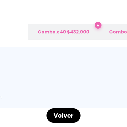
★
285.000
Combo x 40
$
432.000
Combo 
AL
Volver