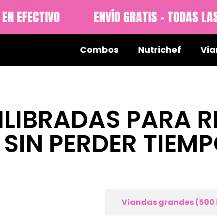
 EFECTIVO
ENVÍO GRATIS - TODAS LAS
Combos
Nutrichef
Via
ILIBRADAS PARA R
SIN PERDER TIEMP
as chicas (300 kcal.)
Viandas grandes (500 