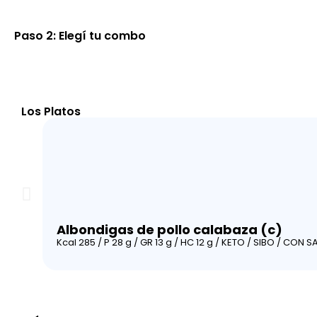
Paso 2: Elegí tu combo
Combo x 28
$
Los Platos
Albondigas de pollo calabaza (c)
Kcal 285 / P 28 g / GR 13 g / HC 12 g / KETO / SIBO / CON S