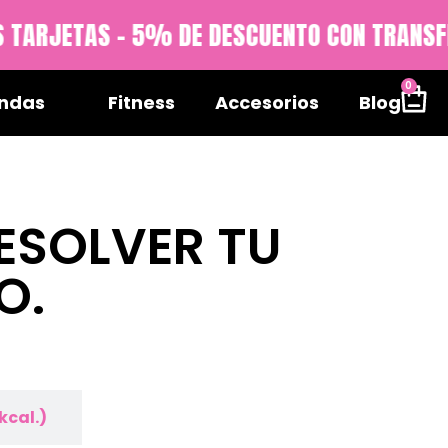
 TARJETAS - 5% DE DESCUENTO CON TRANSFER
0
ndas
Fitness
Accesorios
Blog
ESOLVER TU
O.
kcal.)