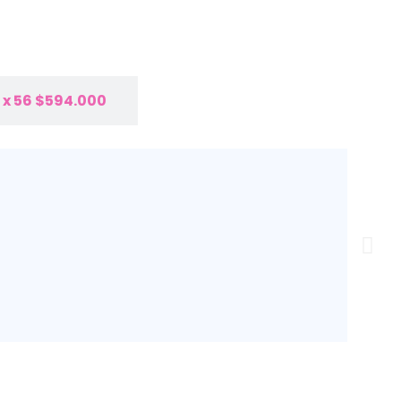
x 56
$
594.000