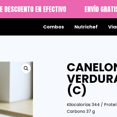
 DESCUENTO EN EFECTIVO
ENVÍO GRATIS
Combos
Nutrichef
Via
CANELON
VERDURA
(C)
Kilocalorías 344 / Proteí
Carbono 37 g