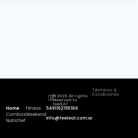
Términos &
Condiciones
© 2025 All rights
reserved to
feelEAT
Home
Fitness
5491162195184
Combos
Weekend
info@feeleat.com.ar
Nutrichef