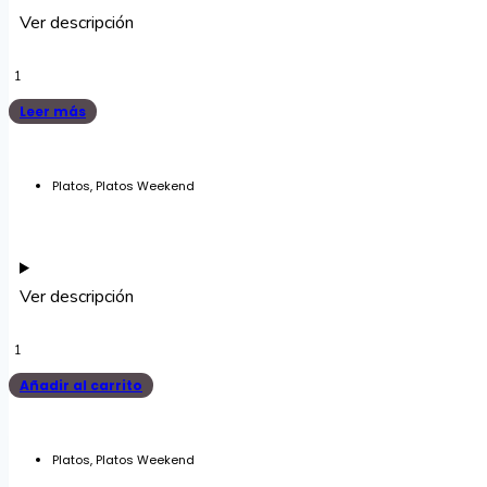
Ver descripción
Solomillo
cantidad
Leer más
Platos
,
Platos Weekend
Ver descripción
Bife
de
Añadir al carrito
chorizo
cantidad
Platos
,
Platos Weekend