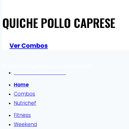
QUICHE POLLO CAPRESE
Ver Combos
© 2025 All rights reserved to feelEAT
Términos & Condiciones
Home
Combos
Nutrichef
Fitness
Weekend