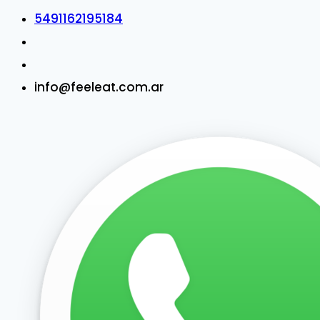
5491162195184
info@feeleat.com.ar