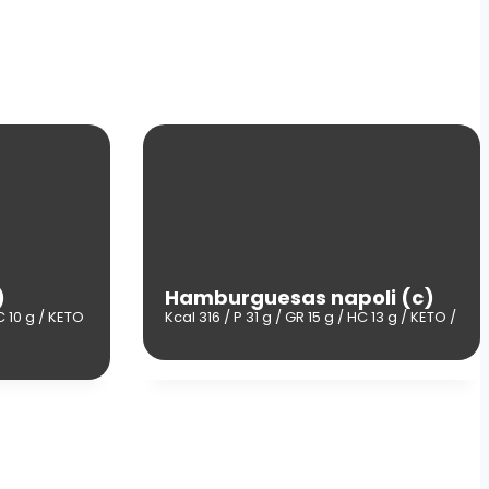
)
Hamburguesas napoli (c)
C 10 g / KETO
Kcal 316 / P 31 g / GR 15 g / HC 13 g / KETO /