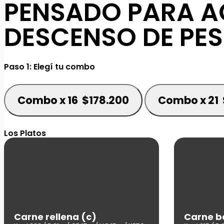
PENSADO PARA A
DESCENSO DE PES
Paso 1: Elegí tu combo
Combo x 16
$
178.200
Combo x 21
Los Platos
Carne rellena (c)
Carne b