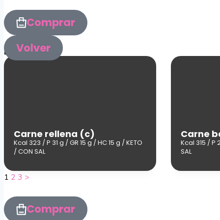
Comprar
Volver
Los Platos
Carne rellena (c)
Carne b
Kcal 323 / P 31 g / GR 15 g / HC 15 g / KETO
Kcal 315 / P 
/ CON SAL
SAL
1
2
3
>
Comprar