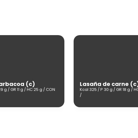
arbacoa (c)
Lasaña de carne (c
29 g / GR 11 g / HC 25 g / CON
Kcal 325 / P 30 g / GR 18 g / H
/