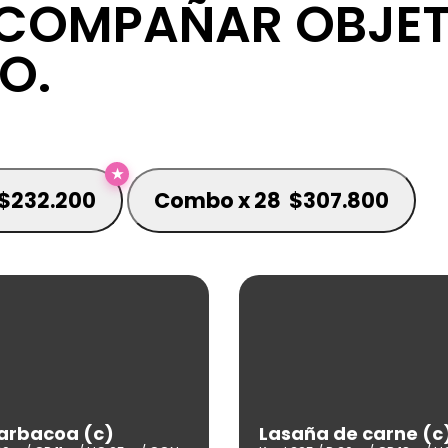
COMPAÑAR OBJET
O.
★
$
232.200
Combo x 28
$
307.800
arbacoa (c)
Lasaña de carne (c